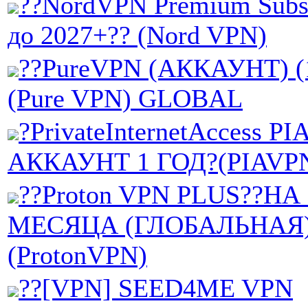
??NordVPN Premium Subsc
до 2027+?? (Nord VPN)
??PureVPN (АККАУНТ) (
(Pure VPN) GLOBAL
?PrivateInternetAccess P
АККАУНТ 1 ГОД?(PIAVP
??Proton VPN PLUS??НА 
МЕСЯЦА (ГЛОБАЛЬНАЯ
(ProtonVPN)
??[VPN] SEED4ME VPN