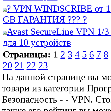
? VPN WINDSCRIBE от 10
GB ГАРАНТИЯ ??? ?
Avast SecureLine VPN 1/3
для 10 устройств
Страницы:
1
2
3
4
5
6
7
8
20
21
22
23
На данной странице вы м
товари из категории Прог
Безопасность - - VPN. Сто
также его рейтинг вы мож