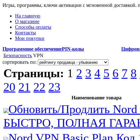
Игры, программы, ключи активации с мгновенной доставкой.
На главную
О магазине
Способы оплаты
Контакты
Мои покупки
Программное обеспечение
PIN-коды
Цифров
Безопасность
VPN
сортировать по:
Страницы:
1
2
3
4
5
6
7
8
20
21
22
23
Наименование товара
Обновить/Продлить Nord
БЫСТРО, ПОЛНАЯ ГАРА
Nord VPN Basic Plan Код 