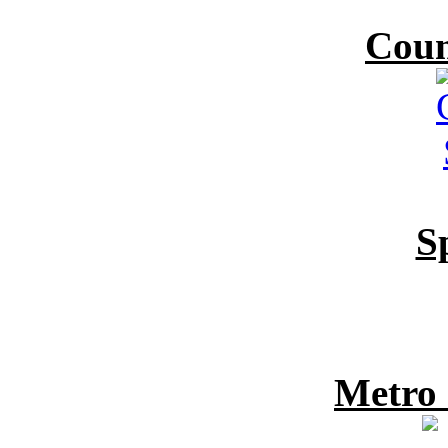
Coun
S
Metro