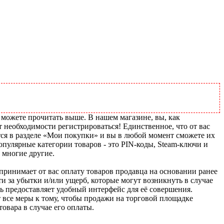
 можете прочитать выше. В нашем магазине, вы, как
т необходимости регистрироваться! Единственное, что от вас
тся в разделе «Мои покупки» и вы в любой момент сможете их
пулярные категории товаров - это PIN-коды, Steam-ключи и
 многие другие.
u принимает от вас оплату товаров продавца на основании ранее
ти за убытки и/или ущерб, которые могут возникнуть в случае
шь предоставляет удобный интерфейс для её совершения.
т все меры к тому, чтобы продажи на торговой площадке
товара в случае его оплаты.