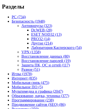
Разделы
PC
(734)
Безопасность
(1948)
Антивирусы
(323)
Dr.WEB
(28)
ESET NOD32
(13)
PRO32
(14)
Другие
(214)
Лаборатория Касперского
(54)
VPN
(1358)
Восстановление данных
(80)
Восстановление паролей
(19)
Защита ПК, ОС и сетей
(117)
Разное
(51)
Игры
(1978)
Интернет
(835)
Мобильная связь
(475)
Мобильное ПО
(5)
Мультимедиа и графика
(2047)
Образование, наука, техника
(377)
Программирование
(238)
Продвижение сайтов (SEO)
(86)
Редакторы
(350)