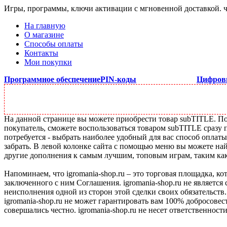
Игры, программы, ключи активации с мгновенной доставкой.
На главную
О магазине
Способы оплаты
Контакты
Мои покупки
Программное обеспечение
PIN-коды
Цифров
На данной странице вы можете приобрести товар subTITLE. Под
покупатель, сможете воспользоваться товаром subTITLE сразу 
потребуется - выбрать наиболее удобный для вас способ оплат
забрать. В левой колонке сайта с помощью меню вы можете най
другие дополнения к самым лучшим, топовым играм, таким как C
Напоминаем, что igromania-shop.ru – это торговая площадка, к
заключенного с ним Соглашения. igromania-shop.ru не является
неисполнения одной из сторон этой сделки своих обязательств.
igromania-shop.ru не может гарантировать вам 100% добросовес
совершались честно. igromania-shop.ru не несет ответственности