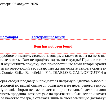
четверг 06 августа 2026
ые товары
Электронные книги
Item has not been found
робное описание, стоимость товара, а также отзывы на него вы
после оплаты. Вам не придётся ждать ни секунды! При оплате не
ы и осуществить покупку. Все приобретенные вами товары храня
ти интересующий вас товар. Там же вы можете увидеть самые по
ounter Strike, Battlefield 4, Fifa, DIABLO 3, CALL OF DUTY 4 и
оторая сводит продавца и покупателя напрямую. igromania-shop.r
 стороной по вашей сделке с продавцом и не несет ответственнос
 igromania-shop.ru не вмешивается в процесс вашей сделки, а ли
тность продавца, хотя вот уже на протяжении 9-ти лет принимае
 за качество товара, а отвечает лишь за своевременную доставку 