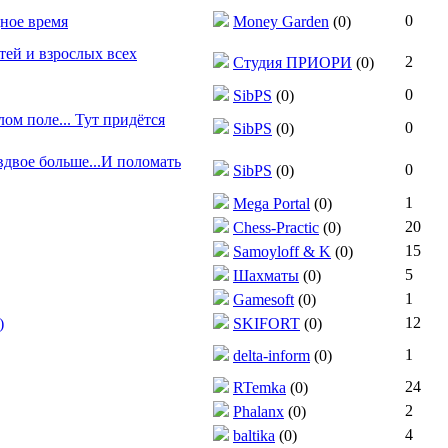
0
дное время
Money Garden
(0)
тей и взрослых всех
2
Студия ПРИОРИ
(0)
0
SibPS
(0)
ом поле... Тут придётся
0
SibPS
(0)
вдвое больше...И поломать
0
SibPS
(0)
1
Mega Portal
(0)
20
Chess-Practic
(0)
15
Samoyloff & K
(0)
5
Шахматы
(0)
1
Gamesoft
(0)
12
)
SKIFORT
(0)
1
delta-inform
(0)
24
RTemka
(0)
2
Phalanx
(0)
4
baltika
(0)