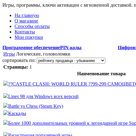
Игры, программы, ключи активации с мгновенной доставкой.
На главную
О магазине
Способы оплаты
Контакты
Мои покупки
Программное обеспечение
PIN-коды
Цифров
Игры
Логические, головоломки
сортировать по:
Страницы:
1
Наименование товара
??CASTLE CLASH: WORLD RULER ??99-299 САМОЦВЕ
Lines 98 для Windows всех версий
Battle vs Chess (Steam Key)
Каскады
Более 1000 дополнительных уровней к легендарной игре Sup
Рагистрация популярной игры