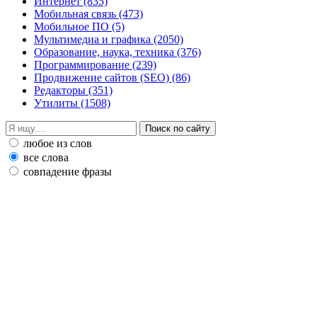
Интернет
(835)
Мобильная связь
(473)
Мобильное ПО
(5)
Мультимедиа и графика
(2050)
Образование, наука, техника
(376)
Программирование
(239)
Продвижение сайтов (SEO)
(86)
Редакторы
(351)
Утилиты
(1508)
любое из слов
все слова
совпадение фразы