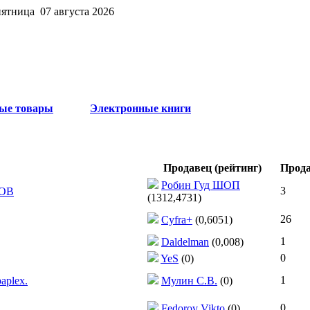
пятница 07 августа 2026
ые товары
Электронные книги
Продавец (рейтинг)
Прод
Робин Гуд ШОП
3
ТОВ
(1312,4731)
26
Cyfra+
(0,6051)
1
Daldelman
(0,008)
0
YeS
(0)
1
aplex.
Мулин С.В.
(0)
0
Fedorov Vikto
(0)