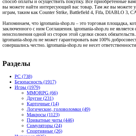
способ оплаты и осуществить покупку. Все приобретенные вам
вы можете найти интересующий вас товар. Там же вы можете у
играм, таким как Counter Strike, Battlefield 4, Fifa, DIABLO 3
Напоминаем, что igromania-shop.ru – это торговая площадка, к
заключенного с ним Соглашения. igromania-shop.ru не является
неисполнения одной из сторон этой сделки своих обязательств.
igromania-shop.ru не может гарантировать вам 100% добросовес
совершались честно. igromania-shop.ru не несет ответственности
Разделы
PC
(738)
Безопасность
(1917)
Игры
(1979)
MMORPG
(66)
Другие
(231)
Карточные
(14)
Логические, головоломки
(49)
Макросы
(1123)
Приватные читы
(446)
Симуляторы
(24)
Спортивные
(26)