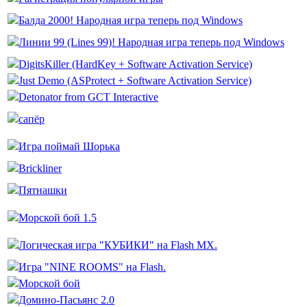
Балда 2000! Народная игра теперь под Windows
Линии 99 (Lines 99)! Народная игра теперь под Windows
DigitsKiller (HardKey + Software Activation Service)
Just Demo (ASProtect + Software Activation Service)
Detonator from GCT Interactive
сапёр
Игра поймай Шорька
Brickliner
Пятнашки
Морской бой 1.5
Логическая игра "КУБИКИ" на Flash MX.
Игра "NINE ROOMS" на Flash.
Морской бой
Домино-Пасьянс 2.0