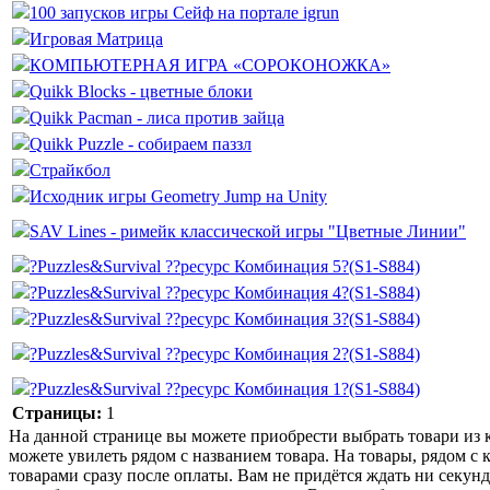
100 запусков игры Сейф на портале igrun
Игровая Матрица
КОМПЬЮТЕРНАЯ ИГРА «СОРОКОНОЖКА»
Quikk Blocks - цветные блоки
Quikk Pacman - лиса против зайца
Quikk Puzzle - собираем паззл
Страйкбол
Исходник игры Geometry Jump на Unity
SAV Lines - римейк классической игры "Цветные Линии"
?Puzzles&Survival ??ресурс Комбинация 5?(S1-S884)
?Puzzles&Survival ??ресурс Комбинация 4?(S1-S884)
?Puzzles&Survival ??ресурс Комбинация 3?(S1-S884)
?Puzzles&Survival ??ресурс Комбинация 2?(S1-S884)
?Puzzles&Survival ??ресурс Комбинация 1?(S1-S884)
Страницы:
1
На данной странице вы можете приобрести выбрать товари из к
можете увилеть рядом с названием товара. На товары, рядом с 
товарами сразу после оплаты. Вам не придётся ждать ни секунд