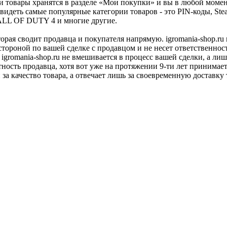
и товары хранятся в разделе «Мои покупки» и вы в любой момен
видеть самые популярные категории товаров - это PIN-коды, S
, CALL OF DUTY 4 и многие другие.
оторая сводит продавца и покупателя напрямую. igromania-shop.r
 стороной по вашей сделке с продавцом и не несет ответственнос
 igromania-shop.ru не вмешивается в процесс вашей сделки, а ли
тность продавца, хотя вот уже на протяжении 9-ти лет принимае
 за качество товара, а отвечает лишь за своевременную доставку 