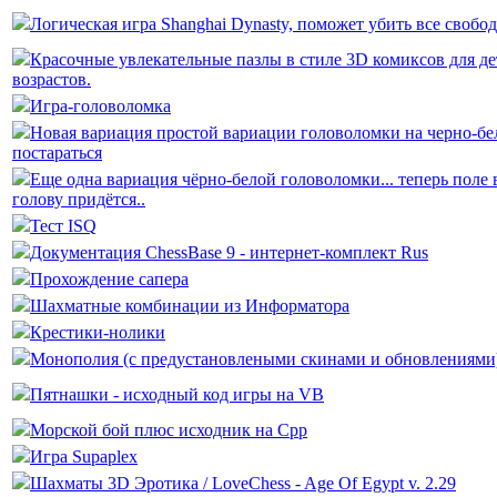
Логическая игра Shanghai Dynasty, поможет убить все свобо
Красочные увлекательные пазлы в стиле 3D комиксов для де
возрастов.
Игра-головоломка
Новая вариация простой вариации головоломки на черно-бел
постараться
Еще одна вариация чёрно-белой головоломки... теперь поле 
голову придётся..
Тест ISQ
Документация ChessBase 9 - интернет-комплект Rus
Прохождение сапера
Шахматные комбинации из Информатора
Крестики-нолики
Монополия (с предустановлеными скинами и обновлениями
Пятнашки - исходный код игры на VB
Морской бой плюс исходник на Срр
Игра Supaplex
Шахматы 3D Эротика / LoveChess - Age Of Egypt v. 2.29