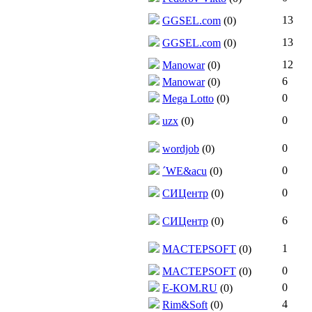
13
GGSEL.com
(0)
13
GGSEL.com
(0)
12
Manowar
(0)
6
Manowar
(0)
0
Mega Lotto
(0)
0
uzx
(0)
0
wordjob
(0)
0
´WE&acu
(0)
0
СИЦентр
(0)
6
СИЦентр
(0)
1
MACTEPSOFT
(0)
0
MACTEPSOFT
(0)
0
Е-КОМ.RU
(0)
4
Rim&Soft
(0)