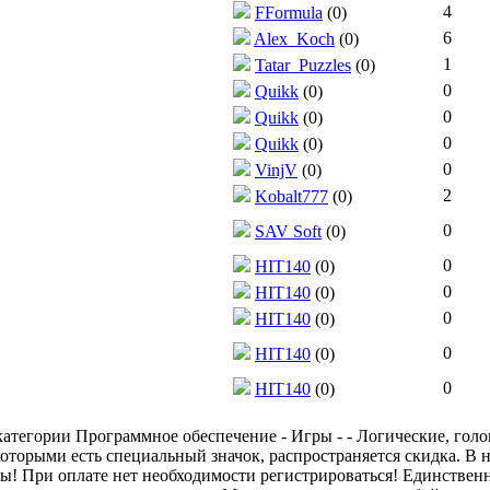
4
FFormula
(0)
6
Alex_Koch
(0)
1
Tatar_Puzzles
(0)
0
Quikk
(0)
0
Quikk
(0)
0
Quikk
(0)
0
VinjV
(0)
2
Kobalt777
(0)
0
SAV Soft
(0)
0
HIT140
(0)
0
HIT140
(0)
0
HIT140
(0)
0
HIT140
(0)
0
HIT140
(0)
атегории Программное обеспечение - Игры - - Логические, голов
которыми есть специальный значок, распространяется скидка. В 
ы! При оплате нет необходимости регистрироваться! Единственно