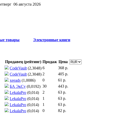
четверг 06 августа 2026
ые товары
Электронные книги
Продавец (рейтинг)
Продаж
Цена
6
368 р.
CodeVault
(2,3048)
2
405 р.
CodeVault
(2,3048)
0
61 р.
xeeads
(1,0086)
30
443 р.
БА ЭкСу
(0,0192)
2
63 р.
LekalaPro
(0,014)
1
63 р.
LekalaPro
(0,014)
1
63 р.
LekalaPro
(0,014)
0
82 р.
LekalaPro
(0,014)