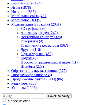
Безопасность
(1947)
Игры
(1978)
Интернет
(835)
Мобильная связь
(471)
Мобильное ПО
(5)
Мультимедиа и графика
(2051)
3D графика
(86)
Анимация, видео
(242)
Векторный клипарт
(328)
Говорилки
(4)
Графические редакторы
(567)
Другие
(116)
Звук и музыка
(467)
Кодеки
(4)
Просмотр графических файлов
(11)
Шрифты
(223)
Образование, наука, техника
(377)
Программирование
(238)
Продвижение сайтов (SEO)
(86)
Редакторы
(351)
Утилиты
(1507)
любое из слов