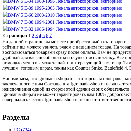
BMW 5 Е-34 1988-1996 Лекала автоковриков, векторные
BMW 5 Е-39 1995-2003 Лекала автоковриков, векторные
BMW 5 Е-60 2003-2010 Лекала автоковриков, векторные
BMW 7 E-38 1994-2001 Лекала автоковриков, векторные
BMW 7 Е-32 1986-1994 Лекала автоковриков, векторные
Страницы:
1
2
3
4
5
6
7
На данной странице вы можете приобрести выбрать товари из к
рейтинг вы можете увилеть рядом с названием товара. На товар
воспользоваться товарами сразу после оплаты. Вам не придётся
удобный для вас способ оплаты и осуществить покупку. Все пр
помощью меню вы можете найти интересующий вас товар. Там ж
лучшим, топовым играм, таким как Counter Strike, Battlefield 
Напоминаем, что igromania-shop.ru – это торговая площадка, к
заключенного с ним Соглашения. igromania-shop.ru не является
неисполнения одной из сторон этой сделки своих обязательств.
igromania-shop.ru не может гарантировать вам 100% добросовес
совершались честно. igromania-shop.ru не несет ответственности
Разделы
PC
(734)