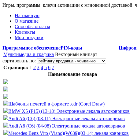
Игры, программы, ключи активации с мгновенной доставкой.
На главную
О магазине
Способы оплаты
Контакты
Мои покупки
Программное обеспечение
PIN-коды
Цифров
Мультимедиа и графика
Векторный клипарт
сортировать по:
Страницы:
1
2
3
4
5
6
7
Наименование товара
Шаблоны печатей в формате .cdr (Corel Draw)
BMW X5 (F15) (13-18) Электронные лекала автоковриков
Audi A6 (C6) (08-11) Электронные лекала автоковриков
Audi A6 (C6) (04-08) Электронные лекала автоковриков
Mercedes-Benz Vito (Viano)(W639)(03-14) лекала ковриков