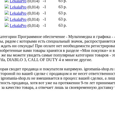
-1
63 р.
LekalaPro
(0,014)
-1
63 р.
LekalaPro
(0,014)
-1
63 р.
LekalaPro
(0,014)
-1
63 р.
LekalaPro
(0,014)
-1
63 р.
LekalaPro
(0,014)
атегории Программное обеспечение - Мультимедиа и графика - -
ы, рядом с которыми есть специальный значок, распространяется
 ждать ни секунды! При оплате нет необходимости регистрироват
иобретенные вами товары хранятся в разделе «Мои покупки» и вы
е вы можете увидеть самые популярные категории товаров - эт
4, Fifa, DIABLO 3, CALL OF DUTY 4 и многие другие.
оторая сводит продавца и покупателя напрямую. igromania-shop.r
 стороной по вашей сделке с продавцом и не несет ответственнос
 igromania-shop.ru не вмешивается в процесс вашей сделки, а ли
тность продавца, хотя вот уже на протяжении 9-ти лет принимае
 за качество товара, а отвечает лишь за своевременную доставку 