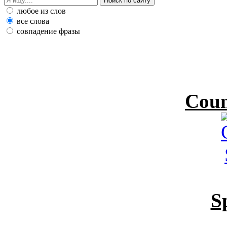
любое из слов
все слова
совпадение фразы
Coun
S