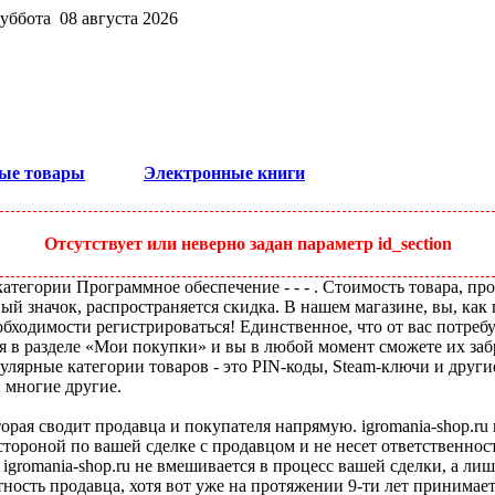
суббота 08 августа 2026
ые товары
Электронные книги
Отсутствует или неверно задан параметр id_section
тегории Программное обеспечение - - - . Стоимость товара, про
ый значок, распространяется скидка. В нашем магазине, вы, как 
бходимости регистрироваться! Единственное, что от вас потребу
я в разделе «Мои покупки» и вы в любой момент сможете их заб
улярные категории товаров - это PIN-коды, Steam-ключи и друг
и многие другие.
оторая сводит продавца и покупателя напрямую. igromania-shop.r
 стороной по вашей сделке с продавцом и не несет ответственнос
 igromania-shop.ru не вмешивается в процесс вашей сделки, а ли
тность продавца, хотя вот уже на протяжении 9-ти лет принимае