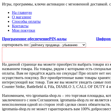
Игры, программы, ключи активации с мгновенной доставкой.
На главную
О магазине
Способы оплаты
Контакты
Мои покупки
Программное обеспечение
PIN-коды
Цифров
сортировать по:
На данной странице вы можете приобрести выбрать товари из ка
названием товара. На товары, рядом с которыми есть специальн
оплаты. Вам не придётся ждать ни секунды! При оплате нет нео
осуществить покупку. Все приобретенные вами товары хранятс
интересующий вас товар. Там же вы можете увидеть самые поп
Counter Strike, Battlefield 4, Fifa, DIABLO 3, CALL OF DUTY 4 
Напоминаем, что igromania-shop.ru – это торговая площадка, к
заключенного с ним Соглашения. igromania-shop.ru не является
неисполнения одной из сторон этой сделки своих обязательств.
igromania-shop.ru не может гарантировать вам 100% добросовес