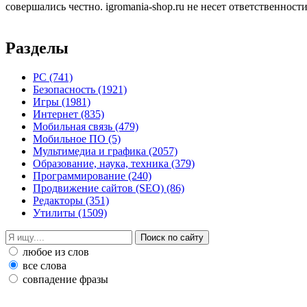
совершались честно. igromania-shop.ru не несет ответственности
Разделы
PC
(741)
Безопасность
(1921)
Игры
(1981)
Интернет
(835)
Мобильная связь
(479)
Мобильное ПО
(5)
Мультимедиа и графика
(2057)
Образование, наука, техника
(379)
Программирование
(240)
Продвижение сайтов (SEO)
(86)
Редакторы
(351)
Утилиты
(1509)
любое из слов
все слова
совпадение фразы