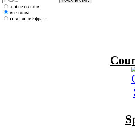
любое из слов
все слова
совпадение фразы
Coun
S