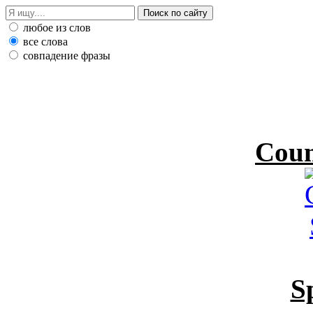
любое из слов
все слова
совпадение фразы
Coun
S