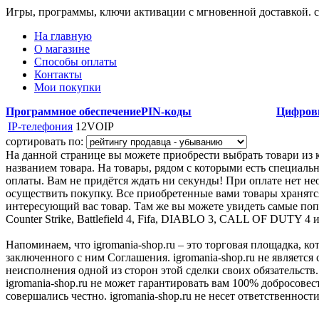
Игры, программы, ключи активации с мгновенной доставкой.
На главную
О магазине
Способы оплаты
Контакты
Мои покупки
Программное обеспечение
PIN-коды
Цифров
IP-телефония
12VOIP
сортировать по:
На данной странице вы можете приобрести выбрать товари из ка
названием товара. На товары, рядом с которыми есть специальн
оплаты. Вам не придётся ждать ни секунды! При оплате нет нео
осуществить покупку. Все приобретенные вами товары хранятс
интересующий вас товар. Там же вы можете увидеть самые поп
Counter Strike, Battlefield 4, Fifa, DIABLO 3, CALL OF DUTY 4 
Напоминаем, что igromania-shop.ru – это торговая площадка, к
заключенного с ним Соглашения. igromania-shop.ru не является
неисполнения одной из сторон этой сделки своих обязательств.
igromania-shop.ru не может гарантировать вам 100% добросовес
совершались честно. igromania-shop.ru не несет ответственности