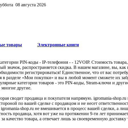
суббота 08 августа 2026
ые товары
Электронные книги
тегории PIN-коды - IP-телефония - - 12VOIP. Стоимость товара,
ый значок, распространяется скидка. В нашем магазине, вы, как 
бходимости регистрироваться! Единственное, что от вас потребу
я в разделе «Мои покупки» и вы в любой момент сможете их заб
улярные категории товаров - это PIN-коды, Steam-ключи и друг
и многие другие.
оторая сводит продавца и покупателя напрямую. igromania-shop.r
 стороной по вашей сделке с продавцом и не несет ответственнос
 igromania-shop.ru не вмешивается в процесс вашей сделки, а ли
тность продавца, хотя вот уже на протяжении 9-ти лет принимае
 за качество товара, а отвечает лишь за своевременную доставку 