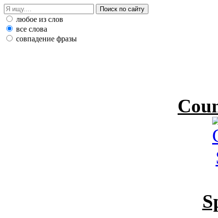
любое из слов
все слова
совпадение фразы
Coun
S