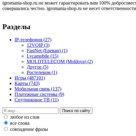
igromania-shop.ru не может гарантировать вам 100% добросовес
совершались честно. igromania-shop.ru не несет ответственности
Разделы
IP-телефония
(27)
12VOIP
(3)
FastNet (Ереван)
(1)
Lycamobile
(15)
MOLDTELECOM (Moldova)
(2)
Другое
(5)
Ростелеком
(1)
Игры
(487101)
Карты
(743)
Мобильная связь
(137)
Платежные системы
(9)
Спутниковое ТВ
(11)
любое из слов
все слова
совпадение фразы