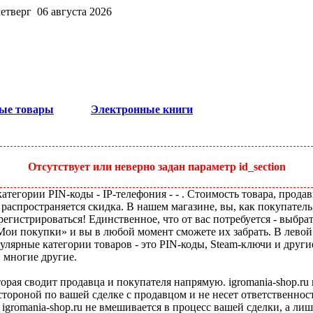
четверг 06 августа 2026
ые товары
Электронные книги
Отсутствует или неверно задан параметр id_section
тегории PIN-коды - IP-телефония - - . Стоимость товара, продав
 распространяется скидка. В нашем магазине, вы, как покупатель
егистрироваться! Единственное, что от вас потребуется - выбра
«Мои покупки» и вы в любой момент сможете их забрать. В лево
улярные категории товаров - это PIN-коды, Steam-ключи и друг
и многие другие.
оторая сводит продавца и покупателя напрямую. igromania-shop.r
 стороной по вашей сделке с продавцом и не несет ответственнос
 igromania-shop.ru не вмешивается в процесс вашей сделки, а ли