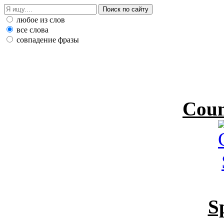
любое из слов
все слова
совпадение фразы
Coun
S