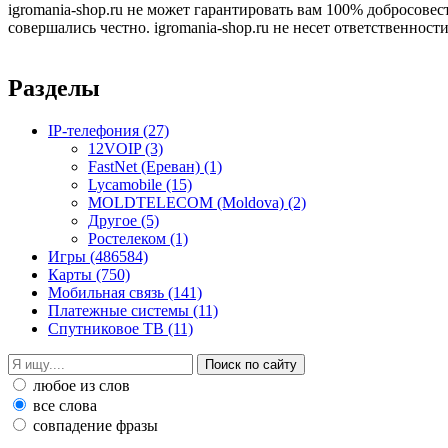
igromania-shop.ru не может гарантировать вам 100% добросовес
совершались честно. igromania-shop.ru не несет ответственности
Разделы
IP-телефония
(27)
12VOIP
(3)
FastNet (Ереван)
(1)
Lycamobile
(15)
MOLDTELECOM (Moldova)
(2)
Другое
(5)
Ростелеком
(1)
Игры
(486584)
Карты
(750)
Мобильная связь
(141)
Платежные системы
(11)
Спутниковое ТВ
(11)
любое из слов
все слова
совпадение фразы