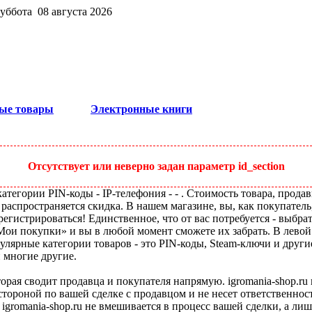
суббота 08 августа 2026
ые товары
Электронные книги
Отсутствует или неверно задан параметр id_section
тегории PIN-коды - IP-телефония - - . Стоимость товара, продав
 распространяется скидка. В нашем магазине, вы, как покупатель
егистрироваться! Единственное, что от вас потребуется - выбра
«Мои покупки» и вы в любой момент сможете их забрать. В лево
улярные категории товаров - это PIN-коды, Steam-ключи и друг
и многие другие.
оторая сводит продавца и покупателя напрямую. igromania-shop.r
 стороной по вашей сделке с продавцом и не несет ответственнос
 igromania-shop.ru не вмешивается в процесс вашей сделки, а ли