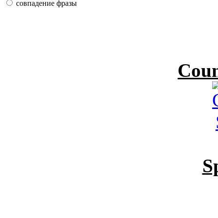
совпадение фразы
Coun
S