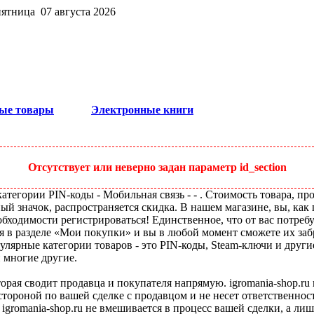
пятница 07 августа 2026
ые товары
Электронные книги
Отсутствует или неверно задан параметр id_section
тегории PIN-коды - Мобильная связь - - . Стоимость товара, про
ый значок, распространяется скидка. В нашем магазине, вы, как 
бходимости регистрироваться! Единственное, что от вас потребу
я в разделе «Мои покупки» и вы в любой момент сможете их заб
улярные категории товаров - это PIN-коды, Steam-ключи и друг
и многие другие.
оторая сводит продавца и покупателя напрямую. igromania-shop.r
 стороной по вашей сделке с продавцом и не несет ответственнос
 igromania-shop.ru не вмешивается в процесс вашей сделки, а ли