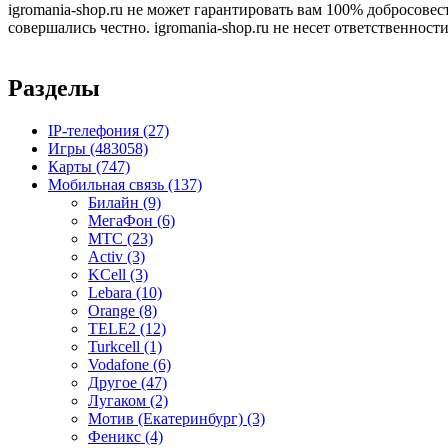
igromania-shop.ru не может гарантировать вам 100% добросовес
совершались честно. igromania-shop.ru не несет ответственности
Разделы
IP-телефония
(27)
Игры
(483058)
Карты
(747)
Мобильная связь
(137)
Билайн
(9)
МегаФон
(6)
МТС
(23)
Activ
(3)
KCell
(3)
Lebara
(10)
Orange
(8)
TELE2
(12)
Turkcell
(1)
Vodafone
(6)
Другое
(47)
Лугаком
(2)
Мотив (Екатеринбург)
(3)
Феникс
(4)