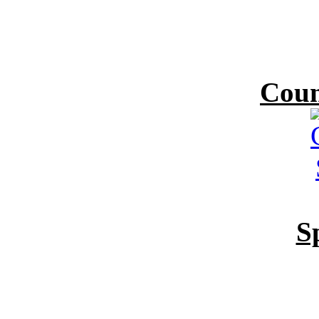
Coun
S