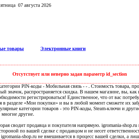
пятница 07 августа 2026
ые товары
Электронные книги
Отсутствует или неверно задан параметр id_section
тегории PIN-коды - Мобильная связь - - . Стоимость товара, про
ый значок, распространяется скидка. В нашем магазине, вы, как 
бходимости регистрироваться! Единственное, что от вас потребу
я в разделе «Мои покупки» и вы в любой момент сможете их заб
улярные категории товаров - это PIN-коды, Steam-ключи и друг
и многие другие.
оторая сводит продавца и покупателя напрямую. igromania-shop.r
 стороной по вашей сделке с продавцом и не несет ответственнос
 igromania-shop.ru не вмешивается в процесс вашей сделки, а ли