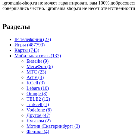
igromania-shop.ru не может гарантировать вам 100% добросовес
совершались честно. igromania-shop.ru не несет ответственности
Разделы
IP-телефония
(27)
Игры
(487793)
Карты
(743)
Мобильная связь
(137)
Билайн
(9)
МегаФон
(6)
МТС
(23)
Activ
(3)
KCell
(3)
Lebara
(10)
Orange
(8)
TELE2
(12)
Turkcell
(1)
Vodafone
(6)
Другое
(47)
Лугаком
(2)
Мотив (Екатеринбург)
(3)
Феникс
(4)