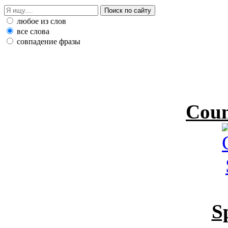
любое из слов
все слова
совпадение фразы
Coun
S