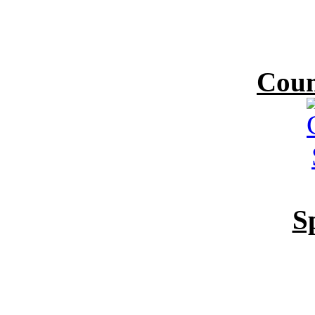
Coun
S