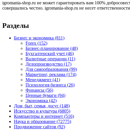
igromania-shop.ru не может гарантировать вам 100% добросовес
совершались честно. igromania-shop.ru не несет ответственности
Разделы
Бизнес и экономика
(811)
Forex
(152)
Бизнес-планирование
(48)
Бухгалтерский учет
(46)
Валютные операции
(11)
Делопроизводство
(17)
Для самообразования
(99)
Маркетинг, реклама
(174)
Менеджмент
(41)
Психология бизнеса
(26)
Финансы
(56)
Ценные бумаги
(94)
Экономика
(42)
Дом, быт, семья, досуг
(148)
Искусство и культура
(6805)
Компьютеры и интернет
(516)
Наука и образование
(72775)
Продвижение сайтов
(92)