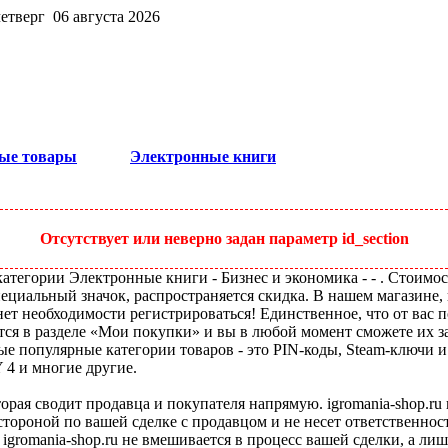
четверг 06 августа 2026
ые товары
Электронные книги
Отсутствует или неверно задан параметр id_section
тегории Электронные книги - Бизнес и экономика - - . Стоимост
пециальный значок, распространяется скидка. В нашем магазине, 
ет необходимости регистрироваться! Единственное, что от вас п
тся в разделе «Мои покупки» и вы в любой момент сможете их з
ые популярные категории товаров - это PIN-коды, Steam-ключи 
Y 4 и многие другие.
оторая сводит продавца и покупателя напрямую. igromania-shop.r
 стороной по вашей сделке с продавцом и не несет ответственнос
 igromania-shop.ru не вмешивается в процесс вашей сделки, а ли