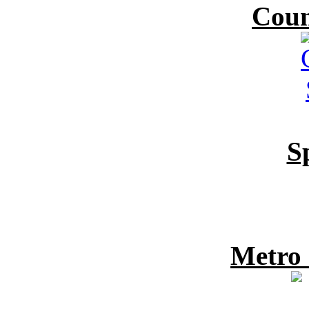
Coun
S
Metro