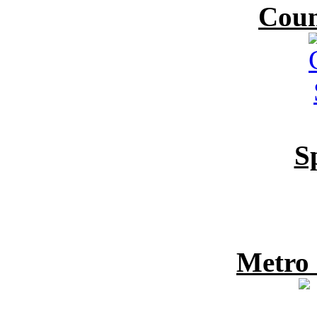
Coun
S
Metro