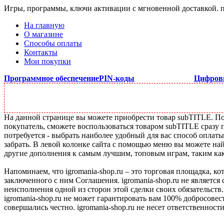
Игры, программы, ключи активации с мгновенной доставкой.
На главную
О магазине
Способы оплаты
Контакты
Мои покупки
Программное обеспечение
PIN-коды
Цифров
На данной странице вы можете приобрести товар subTITLE. Под
покупатель, сможете воспользоваться товаром subTITLE сразу 
потребуется - выбрать наиболее удобный для вас способ оплат
забрать. В левой колонке сайта с помощью меню вы можете най
другие дополнения к самым лучшим, топовым играм, таким как C
Напоминаем, что igromania-shop.ru – это торговая площадка, к
заключенного с ним Соглашения. igromania-shop.ru не является
неисполнения одной из сторон этой сделки своих обязательств.
igromania-shop.ru не может гарантировать вам 100% добросовес
совершались честно. igromania-shop.ru не несет ответственности