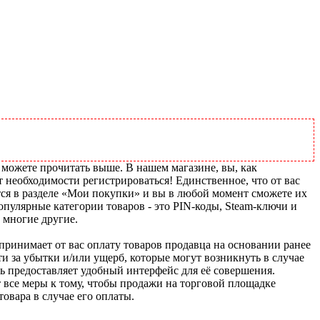
 можете прочитать выше. В нашем магазине, вы, как
т необходимости регистрироваться! Единственное, что от вас
тся в разделе «Мои покупки» и вы в любой момент сможете их
пулярные категории товаров - это PIN-коды, Steam-ключи и
 многие другие.
u принимает от вас оплату товаров продавца на основании ранее
ти за убытки и/или ущерб, которые могут возникнуть в случае
шь предоставляет удобный интерфейс для её совершения.
т все меры к тому, чтобы продажи на торговой площадке
товара в случае его оплаты.