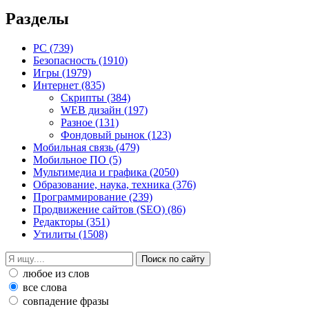
Разделы
PC
(739)
Безопасность
(1910)
Игры
(1979)
Интернет
(835)
Скрипты
(384)
WEB дизайн
(197)
Разное
(131)
Фондовый рынок
(123)
Мобильная связь
(479)
Мобильное ПО
(5)
Мультимедиа и графика
(2050)
Образование, наука, техника
(376)
Программирование
(239)
Продвижение сайтов (SEO)
(86)
Редакторы
(351)
Утилиты
(1508)
любое из слов
все слова
совпадение фразы