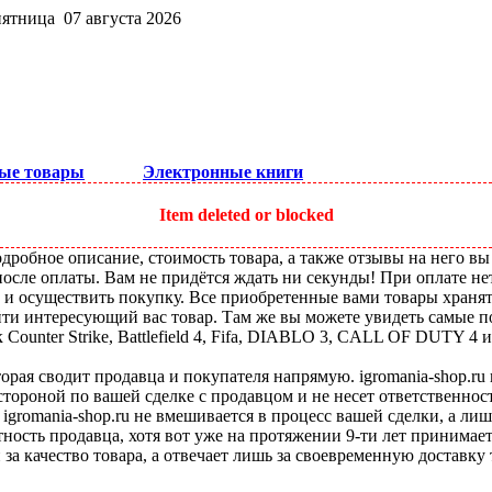
пятница 07 августа 2026
ые товары
Электронные книги
Item deleted or blocked
робное описание, стоимость товара, а также отзывы на него вы
после оплаты. Вам не придётся ждать ни секунды! При оплате не
ы и осуществить покупку. Все приобретенные вами товары храня
ти интересующий вас товар. Там же вы можете увидеть самые по
ounter Strike, Battlefield 4, Fifa, DIABLO 3, CALL OF DUTY 4 и
оторая сводит продавца и покупателя напрямую. igromania-shop.r
 стороной по вашей сделке с продавцом и не несет ответственнос
 igromania-shop.ru не вмешивается в процесс вашей сделки, а ли
тность продавца, хотя вот уже на протяжении 9-ти лет принимае
 за качество товара, а отвечает лишь за своевременную доставку 