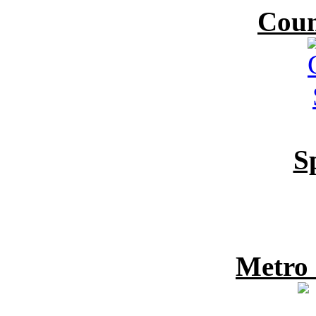
Coun
S
Metro