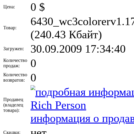
0
$
Цена:
6430_wc3colorerv1.17
Товар:
(240.43 Кбайт)
30.09.2009 17:34:40
Загружен:
0
Количество
продаж:
0
Количество
возвратов:
Продавец
Rich Person
(владелец
товара)
:
информация о продав
нет
Скидки: