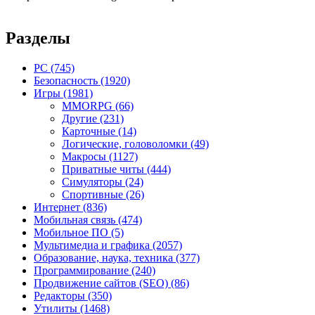
Разделы
PC
(745)
Безопасность
(1920)
Игры
(1981)
MMORPG
(66)
Другие
(231)
Карточные
(14)
Логические, головоломки
(49)
Макросы
(1127)
Приватные читы
(444)
Симуляторы
(24)
Спортивные
(26)
Интернет
(836)
Мобильная связь
(474)
Мобильное ПО
(5)
Мультимедиа и графика
(2057)
Образование, наука, техника
(377)
Программирование
(240)
Продвижение сайтов (SEO)
(86)
Редакторы
(350)
Утилиты
(1468)