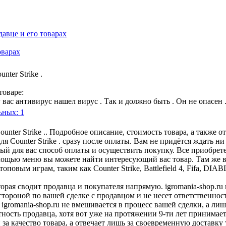
оварах
nter Strike .
товаре:
 вас антивирус нашел вирус . Так и должно быть . Он не опасен 
ьных: 1
unter Strike .. Подробное описание, стоимость товара, а также 
ля Counter Strike . сразу после оплаты. Вам не придётся ждать 
бный для вас способ оплаты и осуществить покупку. Все приобре
омощью меню вы можете найти интересующий вас товар. Там же в
повым играм, таким как Counter Strike, Battlefield 4, Fifa, D
оторая сводит продавца и покупателя напрямую. igromania-shop.r
 стороной по вашей сделке с продавцом и не несет ответственнос
 igromania-shop.ru не вмешивается в процесс вашей сделки, а ли
тность продавца, хотя вот уже на протяжении 9-ти лет принимае
 за качество товара, а отвечает лишь за своевременную доставку 