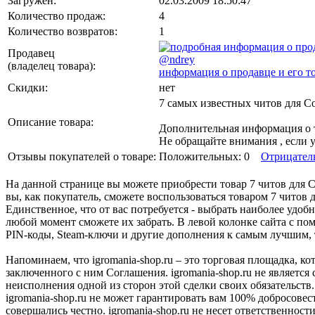
Загружен:
02.03.2009 18:50:47
Количество продаж:
4
Количество возвратов:
1
Продавец
@ndrey
(владелец товара)
:
информация о продавце и его т
Скидки:
нет
7 самых известных читов для Cou
Описание товара:
Дополнительная информация о 
Не обращайте внимания , если у
Отзывы покупателей о товаре:
Положительных: 0
Отрицател
На данной странице вы можете приобрести товар 7 читов для Co
вы, как покупатель, сможете воспользоваться товаром 7 читов д
Единственное, что от вас потребуется - выбрать наиболее удо
любой момент сможете их забрать. В левой колонке сайта с п
PIN-коды, Steam-ключи и другие дополнения к самым лучшим, то
Напоминаем, что igromania-shop.ru – это торговая площадка, к
заключенного с ним Соглашения. igromania-shop.ru не является
неисполнения одной из сторон этой сделки своих обязательств.
igromania-shop.ru не может гарантировать вам 100% добросовес
совершались честно. igromania-shop.ru не несет ответственности