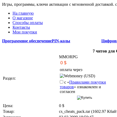
Игры, программы, ключи активации с мгновенной доставкой.
На главную
О магазине
Способы оплаты
Контакты
Мои покупки
Программное обеспечение
PIN-коды
Цифров
7 читов для C
MMORPG
оплата через
Webmoney (USD)
Раздел:
с «
Правилами покупки
товаров
» ознакомлен и
согласен
Цена:
0
$
Товар:
cs_cheats_pack.rar (1602.97 Кбай