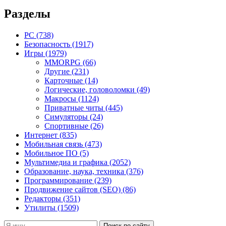
Разделы
PC
(738)
Безопасность
(1917)
Игры
(1979)
MMORPG
(66)
Другие
(231)
Карточные
(14)
Логические, головоломки
(49)
Макросы
(1124)
Приватные читы
(445)
Симуляторы
(24)
Спортивные
(26)
Интернет
(835)
Мобильная связь
(473)
Мобильное ПО
(5)
Мультимедиа и графика
(2052)
Образование, наука, техника
(376)
Программирование
(239)
Продвижение сайтов (SEO)
(86)
Редакторы
(351)
Утилиты
(1509)