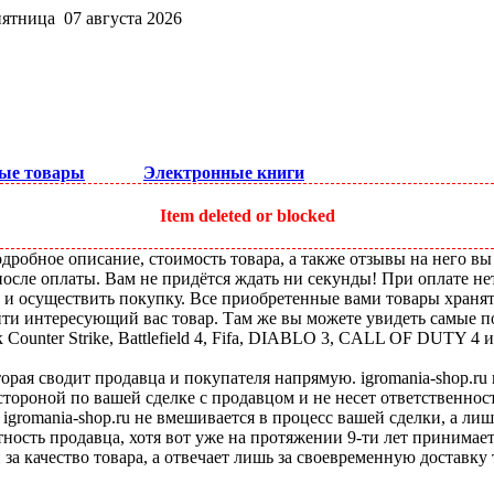
пятница 07 августа 2026
ые товары
Электронные книги
Item deleted or blocked
робное описание, стоимость товара, а также отзывы на него вы
после оплаты. Вам не придётся ждать ни секунды! При оплате не
ы и осуществить покупку. Все приобретенные вами товары храня
ти интересующий вас товар. Там же вы можете увидеть самые по
ounter Strike, Battlefield 4, Fifa, DIABLO 3, CALL OF DUTY 4 и
оторая сводит продавца и покупателя напрямую. igromania-shop.r
 стороной по вашей сделке с продавцом и не несет ответственнос
 igromania-shop.ru не вмешивается в процесс вашей сделки, а ли
тность продавца, хотя вот уже на протяжении 9-ти лет принимае
 за качество товара, а отвечает лишь за своевременную доставку 