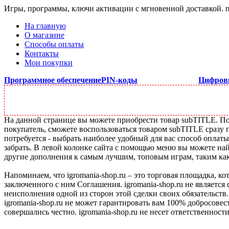
Игры, программы, ключи активации с мгновенной доставкой.
На главную
О магазине
Способы оплаты
Контакты
Мои покупки
Программное обеспечение
PIN-коды
Цифров
На данной странице вы можете приобрести товар subTITLE. Под
покупатель, сможете воспользоваться товаром subTITLE сразу 
потребуется - выбрать наиболее удобный для вас способ оплат
забрать. В левой колонке сайта с помощью меню вы можете най
другие дополнения к самым лучшим, топовым играм, таким как C
Напоминаем, что igromania-shop.ru – это торговая площадка, к
заключенного с ним Соглашения. igromania-shop.ru не является
неисполнения одной из сторон этой сделки своих обязательств.
igromania-shop.ru не может гарантировать вам 100% добросовес
совершались честно. igromania-shop.ru не несет ответственности