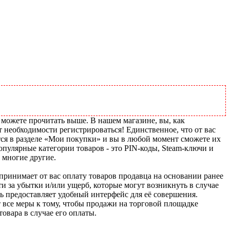
 можете прочитать выше. В нашем магазине, вы, как
т необходимости регистрироваться! Единственное, что от вас
тся в разделе «Мои покупки» и вы в любой момент сможете их
пулярные категории товаров - это PIN-коды, Steam-ключи и
 многие другие.
u принимает от вас оплату товаров продавца на основании ранее
ти за убытки и/или ущерб, которые могут возникнуть в случае
шь предоставляет удобный интерфейс для её совершения.
т все меры к тому, чтобы продажи на торговой площадке
товара в случае его оплаты.