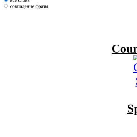
все слова
совпадение фразы
Coun
S