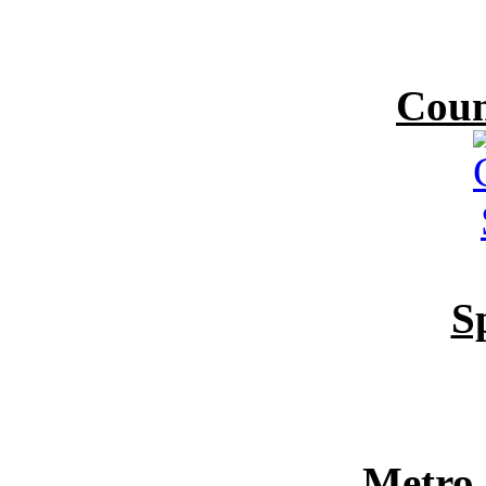
Coun
S
Metro