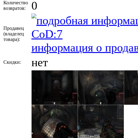
0
Количество
возвратов:
Продавец
CoD:7
(владелец
товара)
:
информация о продав
нет
Скидки: