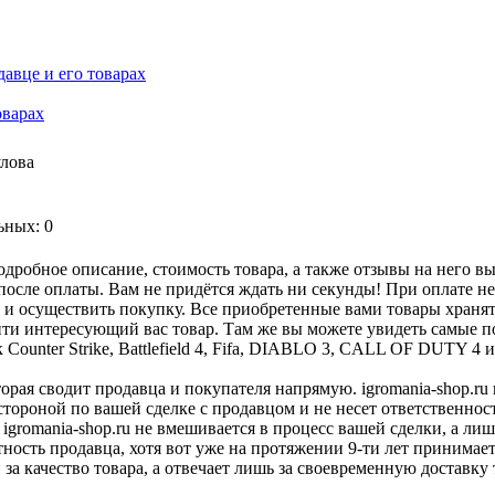
оварах
улова
ьных: 0
дробное описание, стоимость товара, а также отзывы на него в
после оплаты. Вам не придётся ждать ни секунды! При оплате не
ы и осуществить покупку. Все приобретенные вами товары храня
ти интересующий вас товар. Там же вы можете увидеть самые по
ounter Strike, Battlefield 4, Fifa, DIABLO 3, CALL OF DUTY 4 и
оторая сводит продавца и покупателя напрямую. igromania-shop.r
 стороной по вашей сделке с продавцом и не несет ответственнос
 igromania-shop.ru не вмешивается в процесс вашей сделки, а ли
тность продавца, хотя вот уже на протяжении 9-ти лет принимае
 за качество товара, а отвечает лишь за своевременную доставку 