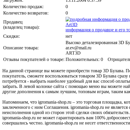
Загружен:
15.11.2004 0:37:59
Количество продаж:
0
Количество возвратов:
0
Продавец
Art3D
(владелец товара)
:
информация о продавце и его т
Скидки:
нет
Высоко деталезированная 3D Б
Описание товара:
ar.ev@mail.ru
ART3D
Отзывы покупателей о товаре:
Положительных: 0
Отрицател
На данной странице вы можете приобрести товар 3D Булава. По
покупатель, сможете воспользоваться товаром 3D Булава сразу 
потребуется - выбрать наиболее удобный для вас способ оплат
забрать. В левой колонке сайта с помощью меню вы можете най
другие дополнения к самым лучшим, топовым играм, таким как C
Напоминаем, что igromania-shop.ru – это торговая площадка, к
заключенного с ним Соглашения. igromania-shop.ru не является
неисполнения одной из сторон этой сделки своих обязательств.
igromania-shop.ru не может гарантировать вам 100% добросовес
совершались честно. igromania-shop.ru не несет ответственности