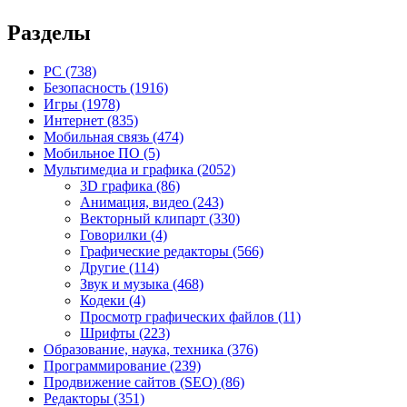
Разделы
PC
(738)
Безопасность
(1916)
Игры
(1978)
Интернет
(835)
Мобильная связь
(474)
Мобильное ПО
(5)
Мультимедиа и графика
(2052)
3D графика
(86)
Анимация, видео
(243)
Векторный клипарт
(330)
Говорилки
(4)
Графические редакторы
(566)
Другие
(114)
Звук и музыка
(468)
Кодеки
(4)
Просмотр графических файлов
(11)
Шрифты
(223)
Образование, наука, техника
(376)
Программирование
(239)
Продвижение сайтов (SEO)
(86)
Редакторы
(351)