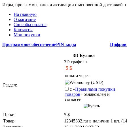
Игры, программы, ключи активации с мгновенной доставкой.
На главную
О магазине
Способы оплаты
Контакты
Мои покупки
Программное обеспечение
PIN-коды
Цифров
3D Булава
3D графика
оплата через
Webmoney (USD)
Раздел:
с «
Правилами покупки
товаров
» ознакомлен и
согласен
Цена:
5
$
Товар:
12345332.rar в наличии 1 шт. (1