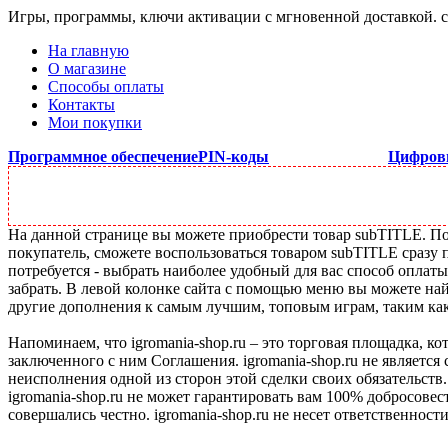
Игры, программы, ключи активации с мгновенной доставкой.
На главную
О магазине
Способы оплаты
Контакты
Мои покупки
Программное обеспечение
PIN-коды
Цифров
На данной странице вы можете приобрести товар subTITLE. Под
покупатель, сможете воспользоваться товаром subTITLE сразу 
потребуется - выбрать наиболее удобный для вас способ оплат
забрать. В левой колонке сайта с помощью меню вы можете най
другие дополнения к самым лучшим, топовым играм, таким как C
Напоминаем, что igromania-shop.ru – это торговая площадка, к
заключенного с ним Соглашения. igromania-shop.ru не является
неисполнения одной из сторон этой сделки своих обязательств.
igromania-shop.ru не может гарантировать вам 100% добросовес
совершались честно. igromania-shop.ru не несет ответственности