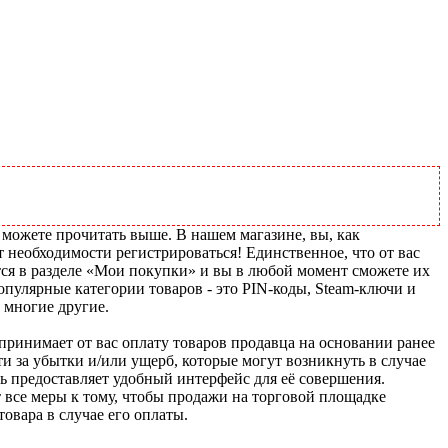
 можете прочитать выше. В нашем магазине, вы, как
т необходимости регистрироваться! Единственное, что от вас
тся в разделе «Мои покупки» и вы в любой момент сможете их
пулярные категории товаров - это PIN-коды, Steam-ключи и
 многие другие.
u принимает от вас оплату товаров продавца на основании ранее
ти за убытки и/или ущерб, которые могут возникнуть в случае
шь предоставляет удобный интерфейс для её совершения.
т все меры к тому, чтобы продажи на торговой площадке
товара в случае его оплаты.