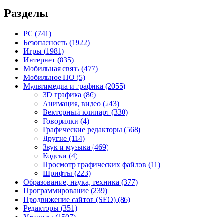
Разделы
PC
(741)
Безопасность
(1922)
Игры
(1981)
Интернет
(835)
Мобильная связь
(477)
Мобильное ПО
(5)
Мультимедиа и графика
(2055)
3D графика
(86)
Анимация, видео
(243)
Векторный клипарт
(330)
Говорилки
(4)
Графические редакторы
(568)
Другие
(114)
Звук и музыка
(469)
Кодеки
(4)
Просмотр графических файлов
(11)
Шрифты
(223)
Образование, наука, техника
(377)
Программирование
(239)
Продвижение сайтов (SEO)
(86)
Редакторы
(351)
Утилиты
(1507)