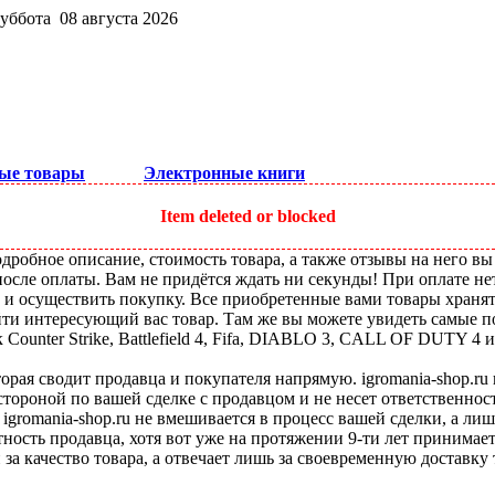
суббота 08 августа 2026
ые товары
Электронные книги
Item deleted or blocked
робное описание, стоимость товара, а также отзывы на него вы
после оплаты. Вам не придётся ждать ни секунды! При оплате не
ы и осуществить покупку. Все приобретенные вами товары храня
ти интересующий вас товар. Там же вы можете увидеть самые по
ounter Strike, Battlefield 4, Fifa, DIABLO 3, CALL OF DUTY 4 и
оторая сводит продавца и покупателя напрямую. igromania-shop.r
 стороной по вашей сделке с продавцом и не несет ответственнос
 igromania-shop.ru не вмешивается в процесс вашей сделки, а ли
тность продавца, хотя вот уже на протяжении 9-ти лет принимае
 за качество товара, а отвечает лишь за своевременную доставку 