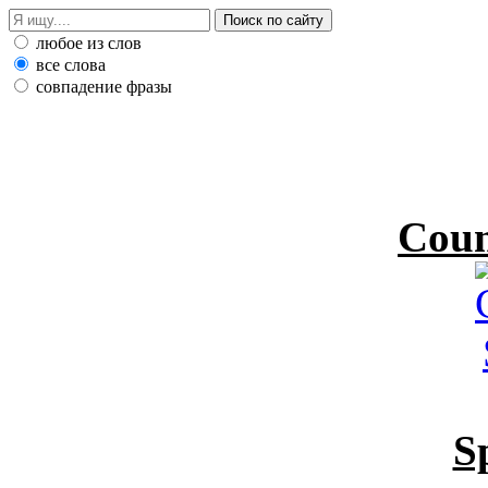
любое из слов
все слова
совпадение фразы
Coun
S