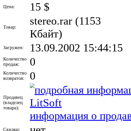
15
$
Цена:
stereo.rar (1153
Товар:
Кбайт)
13.09.2002 15:44:15
Загружен:
0
Количество
продаж:
0
Количество
возвратов:
Продавец
LitSoft
(владелец
товара)
:
информация о продав
нет
Скидки: