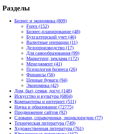
Разделы
Бизнес и экономика
(809)
Forex
(152)
Бизнес-планирование
(48)
Бухгалтерский учет
(46)
Валютные операции
(11)
Делопроизводство
(17)
Для самообразования
(99)
Маркетинг, реклама
(172)
Менеджмент
(41)
Психология бизнеса
(26)
Финансы
(56)
Ценные бумаги
(94)
Экономика
(42)
Дом, быт, семья, досуг
(148)
Искусство и культура
(6804)
Компьютеры и интернет
(511)
Наука и образование
(72775)
Продвижение сайтов
(92)
Словари, справочники, энциклопедии
(77)
Техническая литература
(749)
Художественная литература
(761)
Юридическая литература
(167)