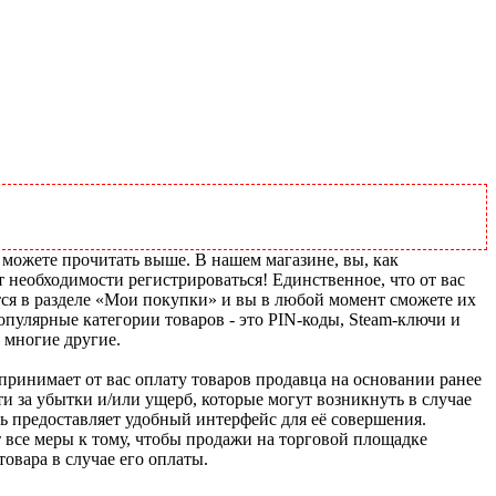
 можете прочитать выше. В нашем магазине, вы, как
т необходимости регистрироваться! Единственное, что от вас
тся в разделе «Мои покупки» и вы в любой момент сможете их
пулярные категории товаров - это PIN-коды, Steam-ключи и
 многие другие.
u принимает от вас оплату товаров продавца на основании ранее
ти за убытки и/или ущерб, которые могут возникнуть в случае
шь предоставляет удобный интерфейс для её совершения.
т все меры к тому, чтобы продажи на торговой площадке
товара в случае его оплаты.