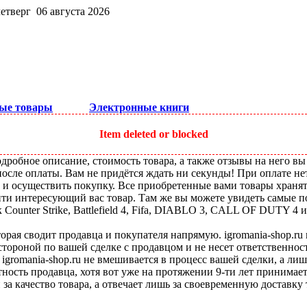
четверг 06 августа 2026
ые товары
Электронные книги
Item deleted or blocked
робное описание, стоимость товара, а также отзывы на него вы
после оплаты. Вам не придётся ждать ни секунды! При оплате не
ы и осуществить покупку. Все приобретенные вами товары храня
ти интересующий вас товар. Там же вы можете увидеть самые по
ounter Strike, Battlefield 4, Fifa, DIABLO 3, CALL OF DUTY 4 и
оторая сводит продавца и покупателя напрямую. igromania-shop.r
 стороной по вашей сделке с продавцом и не несет ответственнос
 igromania-shop.ru не вмешивается в процесс вашей сделки, а ли
тность продавца, хотя вот уже на протяжении 9-ти лет принимае
 за качество товара, а отвечает лишь за своевременную доставку 