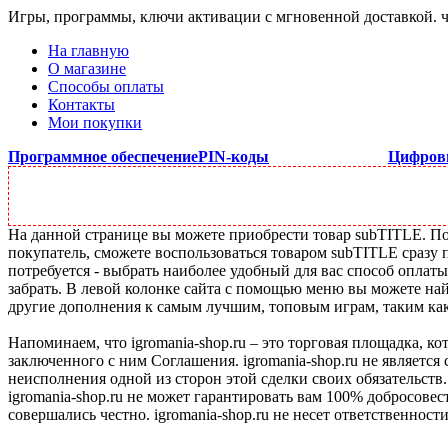
Игры, программы, ключи активации с мгновенной доставкой.
На главную
О магазине
Способы оплаты
Контакты
Мои покупки
Программное обеспечение
PIN-коды
Цифров
На данной странице вы можете приобрести товар subTITLE. Под
покупатель, сможете воспользоваться товаром subTITLE сразу 
потребуется - выбрать наиболее удобный для вас способ оплат
забрать. В левой колонке сайта с помощью меню вы можете най
другие дополнения к самым лучшим, топовым играм, таким как C
Напоминаем, что igromania-shop.ru – это торговая площадка, к
заключенного с ним Соглашения. igromania-shop.ru не является
неисполнения одной из сторон этой сделки своих обязательств.
igromania-shop.ru не может гарантировать вам 100% добросовес
совершались честно. igromania-shop.ru не несет ответственности