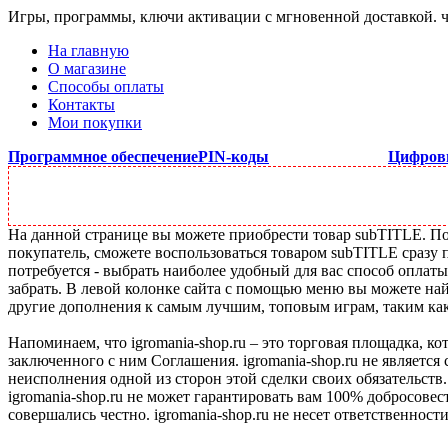
Игры, программы, ключи активации с мгновенной доставкой.
На главную
О магазине
Способы оплаты
Контакты
Мои покупки
Программное обеспечение
PIN-коды
Цифров
На данной странице вы можете приобрести товар subTITLE. Под
покупатель, сможете воспользоваться товаром subTITLE сразу 
потребуется - выбрать наиболее удобный для вас способ оплат
забрать. В левой колонке сайта с помощью меню вы можете най
другие дополнения к самым лучшим, топовым играм, таким как C
Напоминаем, что igromania-shop.ru – это торговая площадка, к
заключенного с ним Соглашения. igromania-shop.ru не является
неисполнения одной из сторон этой сделки своих обязательств.
igromania-shop.ru не может гарантировать вам 100% добросовес
совершались честно. igromania-shop.ru не несет ответственности