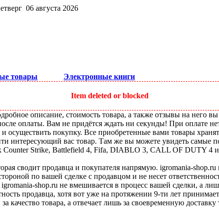
четверг 06 августа 2026
ые товары
Электронные книги
Item deleted or blocked
робное описание, стоимость товара, а также отзывы на него вы
после оплаты. Вам не придётся ждать ни секунды! При оплате не
ы и осуществить покупку. Все приобретенные вами товары храня
ти интересующий вас товар. Там же вы можете увидеть самые по
ounter Strike, Battlefield 4, Fifa, DIABLO 3, CALL OF DUTY 4 и
оторая сводит продавца и покупателя напрямую. igromania-shop.r
 стороной по вашей сделке с продавцом и не несет ответственнос
 igromania-shop.ru не вмешивается в процесс вашей сделки, а ли
тность продавца, хотя вот уже на протяжении 9-ти лет принимае
 за качество товара, а отвечает лишь за своевременную доставку 