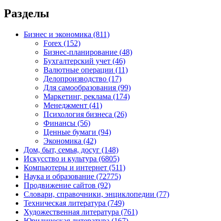
Разделы
Бизнес и экономика
(811)
Forex
(152)
Бизнес-планирование
(48)
Бухгалтерский учет
(46)
Валютные операции
(11)
Делопроизводство
(17)
Для самообразования
(99)
Маркетинг, реклама
(174)
Менеджмент
(41)
Психология бизнеса
(26)
Финансы
(56)
Ценные бумаги
(94)
Экономика
(42)
Дом, быт, семья, досуг
(148)
Искусство и культура
(6805)
Компьютеры и интернет
(511)
Наука и образование
(72775)
Продвижение сайтов
(92)
Словари, справочники, энциклопедии
(77)
Техническая литература
(749)
Художественная литература
(761)
Юридическая литература
(167)