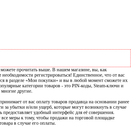
 можете прочитать выше. В нашем магазине, вы, как
т необходимости регистрироваться! Единственное, что от вас
тся в разделе «Мои покупки» и вы в любой момент сможете их
пулярные категории товаров - это PIN-коды, Steam-ключи и
 многие другие.
u принимает от вас оплату товаров продавца на основании ранее
ти за убытки и/или ущерб, которые могут возникнуть в случае
шь предоставляет удобный интерфейс для её совершения.
т все меры к тому, чтобы продажи на торговой площадке
товара в случае его оплаты.