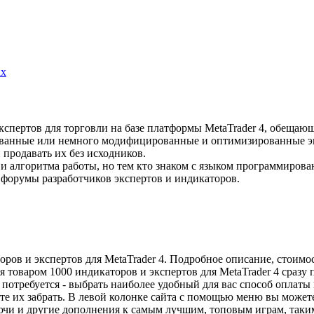
кспертов для торговли на базе платформы MetaTrader 4, обеща
ованные или немного модифицированные и оптимизированные эк
 продавать их без исходников.
 алгоритма работы, но тем кто знаком с языком программировани
 форумы разработчиков экспертов и индикаторов.
ров и экспертов для MetaTrader 4. Подробное описание, стоимос
я товаром 1000 индикаторов и экспертов для MetaTrader 4 сразу
с потребуется - выбрать наиболее удобный для вас способ оплат
те их забрать. В левой колонке сайта с помощью меню вы может
чи и другие дополнения к самым лучшим, топовым играм, таким ка