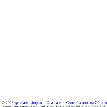
© 2026
igromania-shop.ru
О магазине
Способы оплаты
Обратн
Array ( [id_catalog] => 1 [id_f] => 17 [id_ff] => [id_r] => 306 [id_d