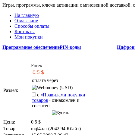
Игры, программы, ключи активации с мгновенной доставкой.
На главную
О магазине
Способы оплаты
Контакты
Мои покупки
Программное обеспечение
PIN-коды
Цифров
Forex
оплата через
Webmoney (USD)
Раздел:
с «
Правилами покупки
товаров
» ознакомлен и
согласен
Цена:
0.5
$
Товар:
mql4.rar (2042.94 Кбайт)