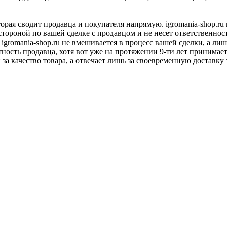
оторая сводит продавца и покупателя напрямую. igromania-shop.r
 стороной по вашей сделке с продавцом и не несет ответственнос
 igromania-shop.ru не вмешивается в процесс вашей сделки, а ли
тность продавца, хотя вот уже на протяжении 9-ти лет принимае
 за качество товара, а отвечает лишь за своевременную доставку 