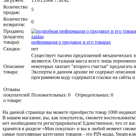
Загружен:
15.05.2008 7:36:42
Количество
5
продаж:
Количество
0
возвратов:
Продавец
(владелец
zaidan
товара)
:
информация о продавце и его товарах
Скидки:
нет
Существует тысячи предложений механических э
являются. Остальная масса всего лишь переимен
Описание
некоторых хватает "второго счастья" предлагать и
товара:
Эксперты в данном архиве не содержат описания и
программном коду содержатся ссылки на сайты и
Отзывы
покупателей
Положительных: 0
Отрицательных: 0
о товаре:
На данной странице вы можете приобрести товар 1000 индикато
В нашем магазине, вы, как покупатель, сможете воспользоватьс
нет необходимости регистрироваться! Единственное, что от ва
хранятся в разделе «Мои покупки» и вы в любой момент сможе
самые популярные категории товаров - это PIN-коды, Steam-клю