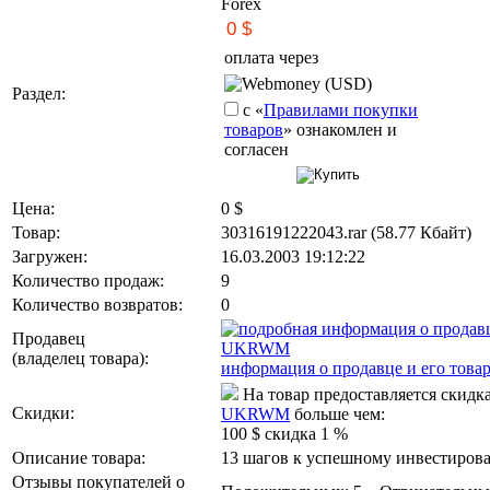
Forex
оплата через
Webmoney (USD)
Раздел:
с «
Правилами покупки
товаров
» ознакомлен и
согласен
Цена:
0
$
Товар:
30316191222043.rar (58.77 Кбайт)
Загружен:
16.03.2003 19:12:22
Количество продаж:
9
Количество возвратов:
0
Продавец
UKRWM
(владелец товара)
:
информация о продавце и его това
На товар предоставляется скидк
Скидки:
UKRWM
больше чем:
100 $ скидка 1 %
Описание товара:
13 шагов к успешному инвестиров
Отзывы покупателей о