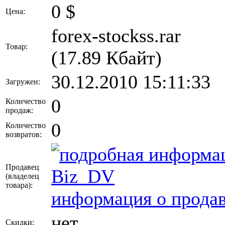
0
$
Цена:
forex-stockss.rar
Товар:
(17.89 Кбайт)
30.12.2010 15:11:33
Загружен:
0
Количество
продаж:
0
Количество
возвратов:
Продавец
Biz_DV
(владелец
товара)
:
информация о продав
нет
Скидки: