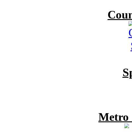
Coun
S
Metro