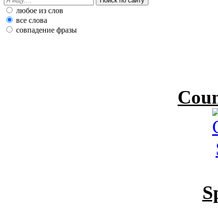
любое из слов
все слова
совпадение фразы
Coun
S