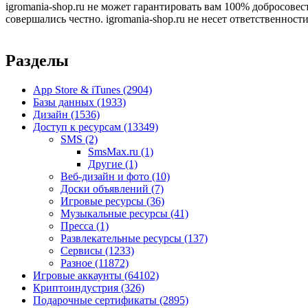
igromania-shop.ru не может гарантировать вам 100% добросовес
совершались честно. igromania-shop.ru не несет ответственности
Разделы
App Store & iTunes
(2904)
Базы данных
(1933)
Дизайн
(1536)
Доступ к ресурсам
(13349)
SMS
(2)
SmsMax.ru
(1)
Другие
(1)
Веб-дизайн и фото
(10)
Доски объявлений
(7)
Игровые ресурсы
(36)
Музыкальные ресурсы
(41)
Пресса
(1)
Развлекательные ресурсы
(137)
Сервисы
(1233)
Разное
(11872)
Игровые аккаунты
(64102)
Криптоиндустрия
(326)
Подарочные сертификаты
(2895)