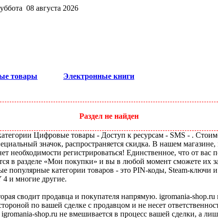
суббота 08 августа 2026
ые товары
Электронные книги
Раздел не найден
атегории Цифровые товары - Доступ к ресурсам - SMS - . Стоимо
пециальный значок, распространяется скидка. В нашем магазине, 
ет необходимости регистрироваться! Единственное, что от вас п
тся в разделе «Мои покупки» и вы в любой момент сможете их з
ые популярные категории товаров - это PIN-коды, Steam-ключи 
Y 4 и многие другие.
оторая сводит продавца и покупателя напрямую. igromania-shop.r
 стороной по вашей сделке с продавцом и не несет ответственнос
 igromania-shop.ru не вмешивается в процесс вашей сделки, а ли