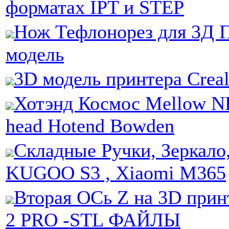
форматах IPT и STEP
Нож Тефлонорез для 3Д П
модель
3D модель принтера Creal
Хотэнд Космос Mellow NF
head Hotend Bowden
Складные Ручки, Зеркало
KUGOO S3 , Xiaomi M365
Вторая ОСь Z на 3D прин
2 PRO -STL ФАЙЛЫ