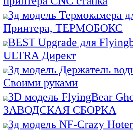
принтера СNC станка
3д модель Термокамера д
Принтера, ТЕРМОБОКС
BEST Upgrade для Flyingb
ULTRA Директ
3д модель Держатель вод
Своими руками
3D модель FlyingBear Ghos
ЗАВОДСКАЯ СБОРКА
3д модель NF-Crazy Hote