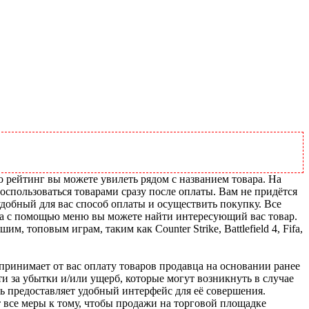
го рейтинг вы можете увилеть рядом с названием товара. На
воспользоваться товарами сразу после оплаты. Вам не придётся
удобный для вас способ оплаты и осуществить покупку. Все
йта с помощью меню вы можете найти интересующий вас товар.
 топовым играм, таким как Counter Strike, Battlefield 4, Fifa,
u принимает от вас оплату товаров продавца на основании ранее
ти за убытки и/или ущерб, которые могут возникнуть в случае
шь предоставляет удобный интерфейс для её совершения.
т все меры к тому, чтобы продажи на торговой площадке