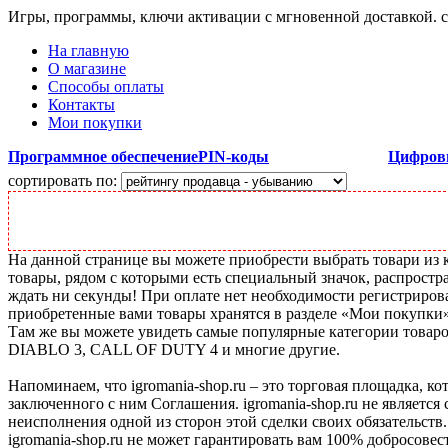
Игры, программы, ключи активации с мгновенной доставкой.
На главную
О магазине
Способы оплаты
Контакты
Мои покупки
Программное обеспечение
PIN-коды
Цифров
сортировать по:
На данной странице вы можете приобрести выбрать товари из ка
товары, рядом с которыми есть специальный значок, распростра
ждать ни секунды! При оплате нет необходимости регистрироват
приобретенные вами товары хранятся в разделе «Мои покупки»
Там же вы можете увидеть самые популярные категории товаров -
DIABLO 3, CALL OF DUTY 4 и многие другие.
Напоминаем, что igromania-shop.ru – это торговая площадка, к
заключенного с ним Соглашения. igromania-shop.ru не является
неисполнения одной из сторон этой сделки своих обязательств.
igromania-shop.ru не может гарантировать вам 100% добросовес