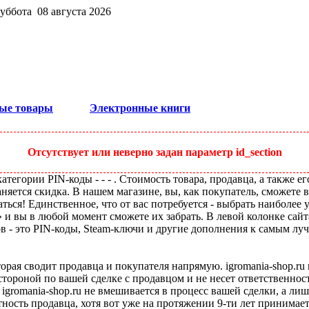
суббота 08 августа 2026
ые товары
Электронные книги
Отсутствует или неверно задан параметр id_section
тегории PIN-коды - - - . Стоимость товара, продавца, а также е
няется скидка. В нашем магазине, вы, как покупатель, сможете 
ься! Единственное, что от вас потребуется - выбрать наиболее 
 и вы в любой момент сможете их забрать. В левой колонке са
 это PIN-коды, Steam-ключи и другие дополнения к самым лучшим,
оторая сводит продавца и покупателя напрямую. igromania-shop.r
 стороной по вашей сделке с продавцом и не несет ответственнос
 igromania-shop.ru не вмешивается в процесс вашей сделки, а ли
тность продавца, хотя вот уже на протяжении 9-ти лет принимае