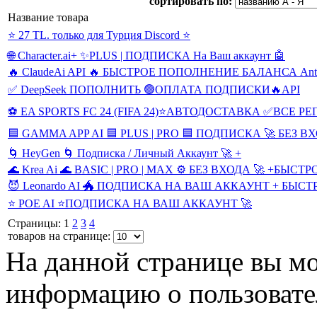
сортировать по:
Название товара
⭐ 27 TL. только для Турция Discord ⭐
🌐 Character.ai+ ✨PLUS | ПОДПИСКА На Ваш аккаунт 🤖
🔥 ClaudeAi API 🔥 БЫСТРОЕ ПОПОЛНЕНИЕ БАЛАНСА Anth
✅ DeepSeek ПОПОЛНИТЬ 🟢ОПЛАТА ПОДПИСКИ🔥API
⚽️ EA SPORTS FC 24 (FIFA 24)⭐️АВТОДОСТАВКА ✅ВСЕ Р
🟦 GAMMA APP AI 🟦 PLUS | PRO 🟦 ПОДПИСКА 🚀 БЕЗ В
🌀 HeyGen 🌀 Подписка / Личный Аккаунт 🚀 +
🌊 Krea Ai 🌊 BASIC | PRO | MAX ⚙️ БЕЗ ВХОДА 🚀 +БЫСТР
😈 Leonardo AI 🐲 ПОДПИСКА НА ВАШ АККАУНТ + БЫСТ
⭐ POE AI ⭐ПОДПИСКА НА ВАШ АККАУНТ 🚀
Страницы: 1
2
3
4
товаров на странице:
На данной странице вы м
информацию о пользоват