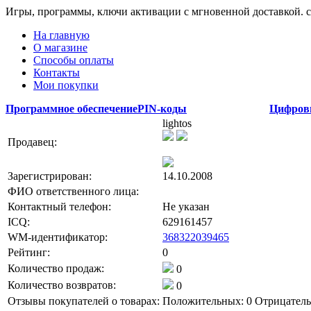
Игры, программы, ключи активации с мгновенной доставкой.
На главную
О магазине
Способы оплаты
Контакты
Мои покупки
Программное обеспечение
PIN-коды
Цифров
lightos
Продавец:
Зарегистрирован:
14.10.2008
ФИО ответственного лица:
Контактный телефон:
Не указан
ICQ:
629161457
WM-идентификатор:
368322039465
Рейтинг:
0
Количество продаж:
0
Количество возвратов:
0
Отзывы покупателей о товарах:
Положительных: 0
Отрицатель