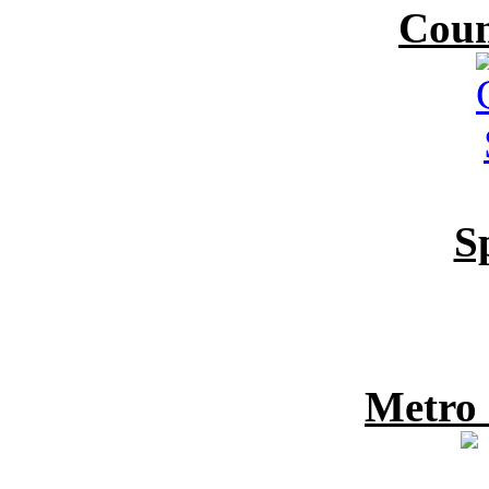
Coun
S
Metro