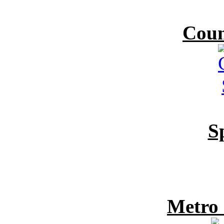
Coun
S
Metro