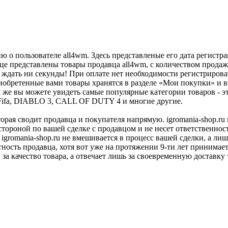
 о пользователе all4wm. Здесь представленые его дата регист
це представлены товары продавца all4wm, с количеством продаж 
 ждать ни секунды! При оплате нет необходимости регистрироват
иобретенные вами товары хранятся в разделе «Мои покупки» и вы
е вы можете увидеть самые популярные категории товаров - эт
4, Fifa, DIABLO 3, CALL OF DUTY 4 и многие другие.
оторая сводит продавца и покупателя напрямую. igromania-shop.r
 стороной по вашей сделке с продавцом и не несет ответственнос
 igromania-shop.ru не вмешивается в процесс вашей сделки, а ли
тность продавца, хотя вот уже на протяжении 9-ти лет принимае
 за качество товара, а отвечает лишь за своевременную доставку 