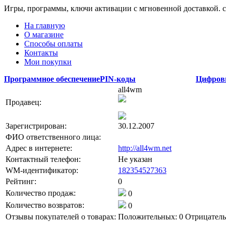
Игры, программы, ключи активации с мгновенной доставкой.
На главную
О магазине
Способы оплаты
Контакты
Мои покупки
Программное обеспечение
PIN-коды
Цифров
all4wm
Продавец:
Зарегистрирован:
30.12.2007
ФИО ответственного лица:
Адрес в интернете:
http://all4wm.net
Контактный телефон:
Не указан
WM-идентификатор:
182354527363
Рейтинг:
0
Количество продаж:
0
Количество возвратов:
0
Отзывы покупателей о товарах:
Положительных: 0
Отрицатель