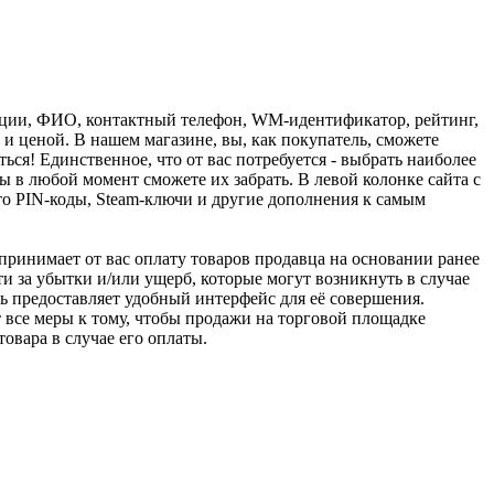
рации, ФИО, контактный телефон, WM-идентификатор, рейтинг,
и ценой. В нашем магазине, вы, как покупатель, сможете
ься! Единственное, что от вас потребуется - выбрать наиболее
 в любой момент сможете их забрать. В левой колонке сайта с
о PIN-коды, Steam-ключи и другие дополнения к самым
u принимает от вас оплату товаров продавца на основании ранее
ти за убытки и/или ущерб, которые могут возникнуть в случае
шь предоставляет удобный интерфейс для её совершения.
т все меры к тому, чтобы продажи на торговой площадке
товара в случае его оплаты.