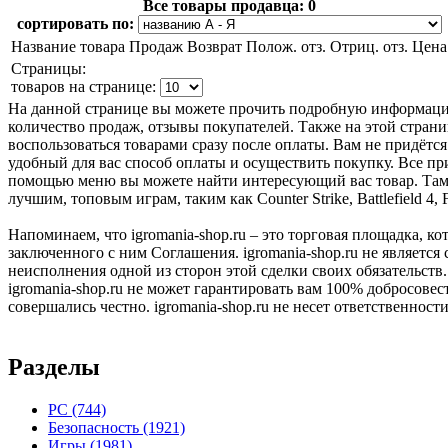
Все товары продавца:
0
сортировать по:
Название товара
Продаж
Возврат
Полож. отз.
Отриц. отз.
Цена
Страницы:
товаров на странице:
На данной странице вы можете прочить подробную информацию
количество продаж, отзывы покупателей. Также на этой страни
воспользоваться товарами сразу после оплаты. Вам не придётся
удобный для вас способ оплаты и осуществить покупку. Все пр
помощью меню вы можете найти интересующий вас товар. Там ж
лучшим, топовым играм, таким как Counter Strike, Battlefield 
Напоминаем, что igromania-shop.ru – это торговая площадка, к
заключенного с ним Соглашения. igromania-shop.ru не является
неисполнения одной из сторон этой сделки своих обязательств.
igromania-shop.ru не может гарантировать вам 100% добросовес
совершались честно. igromania-shop.ru не несет ответственности
Разделы
PC
(744)
Безопасность
(1921)
Игры
(1981)