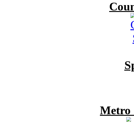
Coun
S
Metro