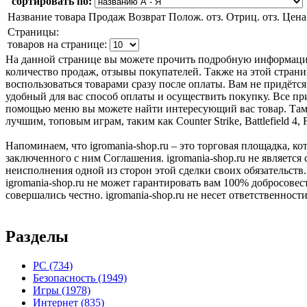
сортировать по:
Название товара
Продаж
Возврат
Полож. отз.
Отриц. отз.
Цена
Страницы:
товаров на странице:
На данной странице вы можете прочить подробную информацию
количество продаж, отзывы покупателей. Также на этой страни
воспользоваться товарами сразу после оплаты. Вам не придётся
удобный для вас способ оплаты и осуществить покупку. Все пр
помощью меню вы можете найти интересующий вас товар. Там ж
лучшим, топовым играм, таким как Counter Strike, Battlefield 
Напоминаем, что igromania-shop.ru – это торговая площадка, к
заключенного с ним Соглашения. igromania-shop.ru не является
неисполнения одной из сторон этой сделки своих обязательств.
igromania-shop.ru не может гарантировать вам 100% добросовес
совершались честно. igromania-shop.ru не несет ответственности
Разделы
PC
(734)
Безопасность
(1949)
Игры
(1978)
Интернет
(835)