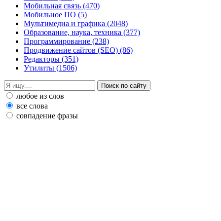
Мобильная связь
(470)
Мобильное ПО
(5)
Мультимедиа и графика
(2048)
Образование, наука, техника
(377)
Программирование
(238)
Продвижение сайтов (SEO)
(86)
Редакторы
(351)
Утилиты
(1506)
любое из слов
все слова
совпадение фразы