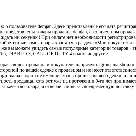
 о пользователе demjan. Здесь представленые его дата регист
це представлены товары продавца demjan, с количеством продаж 
 ждать ни секунды! При оплате нет необходимости регистрироват
иобретенные вами товары хранятся в разделе «Мои покупки» и вы
е вы можете увидеть самые популярные категории товаров - эт
4, Fifa, DIABLO 3, CALL OF DUTY 4 и многие другие.
оторая сводит продавца и покупателя напрямую. igromania-shop.r
 стороной по вашей сделке с продавцом и не несет ответственнос
 igromania-shop.ru не вмешивается в процесс вашей сделки, а ли
тность продавца, хотя вот уже на протяжении 9-ти лет принимае
 за качество товара, а отвечает лишь за своевременную доставку 