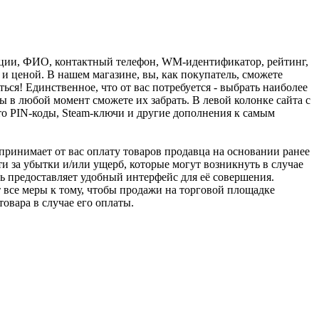
рации, ФИО, контактный телефон, WM-идентификатор, рейтинг,
и ценой. В нашем магазине, вы, как покупатель, сможете
ься! Единственное, что от вас потребуется - выбрать наиболее
 в любой момент сможете их забрать. В левой колонке сайта с
о PIN-коды, Steam-ключи и другие дополнения к самым
u принимает от вас оплату товаров продавца на основании ранее
ти за убытки и/или ущерб, которые могут возникнуть в случае
шь предоставляет удобный интерфейс для её совершения.
т все меры к тому, чтобы продажи на торговой площадке
товара в случае его оплаты.