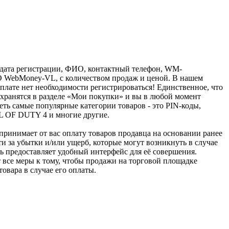
дата регистрации, ФИО, контактный телефон, WM-
ОО WebMoney-VL, с количеством продаж и ценой. В нашем
оплате нет необходимости регистрироваться! Единственное, что
ы хранятся в разделе «Мои покупки» и вы в любой момент
ть самые популярные категории товаров - это PIN-коды,
ALL OF DUTY 4 и многие другие.
u принимает от вас оплату товаров продавца на основании ранее
ти за убытки и/или ущерб, которые могут возникнуть в случае
шь предоставляет удобный интерфейс для её совершения.
т все меры к тому, чтобы продажи на торговой площадке
товара в случае его оплаты.