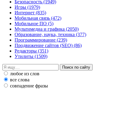
Безопасность
(1949)
Игры
(1979)
Интернет
(835)
Мобильная связь
(472)
Мобильное ПО
(5)
Мультимедиа и графика
(2050)
Образование, наука, техника
(377)
Программирование
(239)
Продвижение сайтов (SEO)
(86)
Редакторы
(351)
Утилиты
(1509)
любое из слов
все слова
совпадение фразы