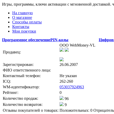
Игры, программы, ключи активации с мгновенной доставкой.
На главную
О магазине
Способы оплаты
Контакты
Мои покупки
Программное обеспечение
PIN-коды
Цифров
ООО WebMoney-VL
Продавец:
Зарегистрирован:
26.06.2007
ФИО ответственного лица:
Контактный телефон:
Не указан
ICQ:
262-260
WM-идентификатор:
053037924963
Рейтинг:
0
Количество продаж:
96
Количество возвратов:
9
Отзывы покупателей о товарах:
Положительных: 0
Отрицатель