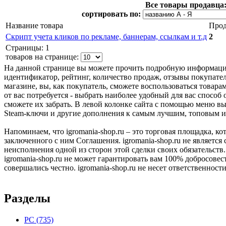
Все товары продавца
сортировать по:
Название товара
Про
Скрипт учета кликов по рекламе, баннерам, ссылкам и т.д
2
Страницы: 1
товаров на странице:
На данной странице вы можете прочить подробную информаци
идентификатор, рейтинг, количество продаж, отзывы покупат
магазине, вы, как покупатель, сможете воспользоваться товара
от вас потребуется - выбрать наиболее удобный для вас спосо
сможете их забрать. В левой колонке сайта с помощью меню вы
Steam-ключи и другие дополнения к самым лучшим, топовым игра
Напоминаем, что igromania-shop.ru – это торговая площадка, к
заключенного с ним Соглашения. igromania-shop.ru не является
неисполнения одной из сторон этой сделки своих обязательств.
igromania-shop.ru не может гарантировать вам 100% добросовес
совершались честно. igromania-shop.ru не несет ответственности
Разделы
PC
(735)