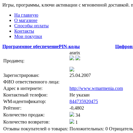
Игры, программы, ключи активации с мгновенной доставкой.
На главную
О магазине
Способы оплаты
Контакты
Мои покупки
Программное обеспечение
PIN-коды
Цифров
ararix
Продавец:
Зарегистрирован:
25.04.2007
ФИО ответственного лица:
Адрес в интернете:
http://www.wmarmenia.com
Контактный телефон:
Не указан
WM-идентификатор:
844735920475
Рейтинг:
-0,4802
Количество продаж:
34
Количество возвратов:
1
Отзывы покупателей о товарах:
Положительных: 0
Отрицатель