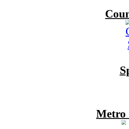
Coun
S
Metro