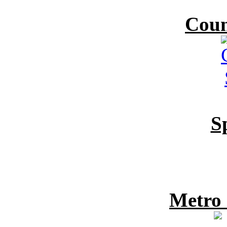
Coun
S
Metro