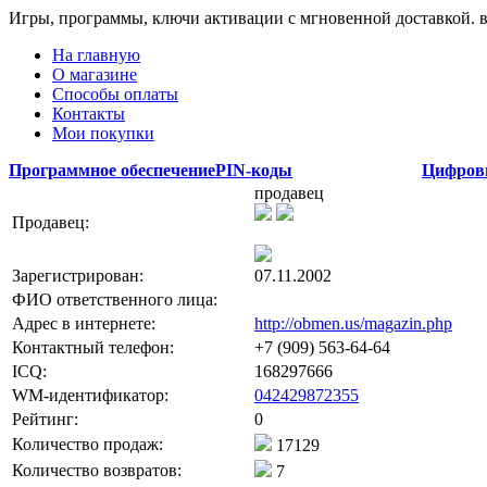
Игры, программы, ключи активации с мгновенной доставкой.
На главную
О магазине
Способы оплаты
Контакты
Мои покупки
Программное обеспечение
PIN-коды
Цифров
пpодавец
Продавец:
Зарегистрирован:
07.11.2002
ФИО ответственного лица:
Адрес в интернете:
http://obmen.us/magazin.php
Контактный телефон:
+7 (909) 563-64-64
ICQ:
168297666
WM-идентификатор:
042429872355
Рейтинг:
0
Количество продаж:
17129
Количество возвратов:
7